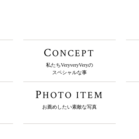
C
N
ONCEPT
私たちVeryveryVeryの
スペシャルな事
P
HOTO ITEM
お薦めしたい素敵な写真