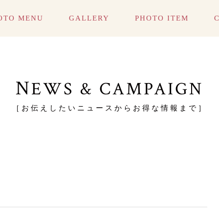
OTO MENU
GALLERY
PHOTO ITEM
児
児
百日お宮参り
百日お宮参り
七五三
七五三
誕生日
誕生日
入学・入園
入学・入園
児
児
百日お宮参り
百日お宮参り
七五三
七五三
誕生日
誕生日
入学・入園
入学・入園
N
EWS & CAMPAIGN
［お伝えしたいニュースからお得な情報まで］