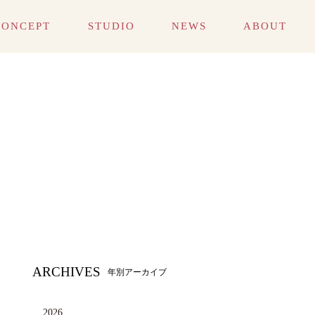
CONCEPT
STUDIO
NEWS
ABOUT
1/2成人式
1/2成人式
成人式
成人式
1/2成人式
1/2成人式
成人式
成人式
ARCHIVES
年別アーカイブ
2026